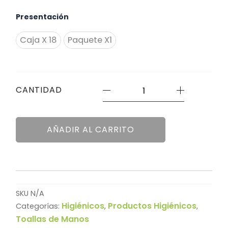
Toalla
Presentación
de
Manos
Elite
Caja X 18
Paquete X1
Triple
Hoja
Interfold
Ancha
CANTIDAD
150
Unidades
cantidad
AÑADIR AL CARRITO
SKU
N/A
Higiénicos
Productos Higiénicos
Categorías:
,
,
Toallas de Manos