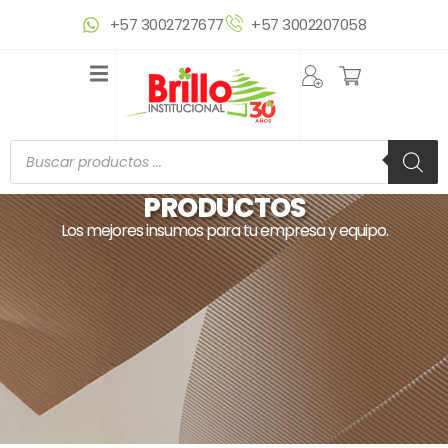
Ir
+57 3002727677
+57 3002207058
al
contenido
Búsqueda
de
productos
PRODUCTOS
Los mejores insumos para tu empresa y equipo.