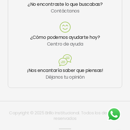
f
a
¿No encontraste lo que buscabas?
g
Contáctanos
r
a
m
-
1
¿Cómo podemos ayudarte hoy?
Centro de ayuda
¡Nos encantaría saber que piensas!
Déjanos tu opinión
Copyright © 2025 Brillo Institucional. Todos los derechos
reservados