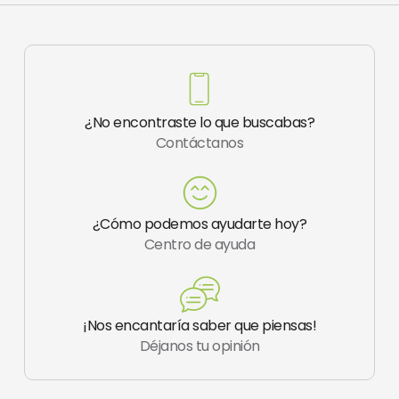
e
n
t
w
k
b
-
u
i
e
o
i
b
t
d
o
n
e
t
i
k
s
e
n
-
t
r
f
a
¿No encontraste lo que buscabas?
g
Contáctanos
r
a
m
-
1
¿Cómo podemos ayudarte hoy?
Centro de ayuda
¡Nos encantaría saber que piensas!
Déjanos tu opinión