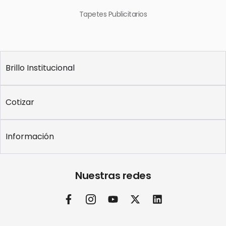
Tapetes Publicitarios
Brillo Institucional
Cotizar
Información
Nuestras redes
F
I
Y
X
L
a
c
o
-
i
c
o
u
t
n