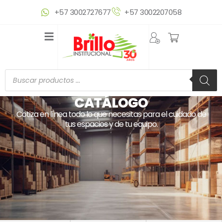
Ir
+57 3002727677
+57 3002207058
al
contenido
Búsqueda
de
productos
CATÁLOGO
Cotiza en línea todo lo que necesitas para el cuidado de
tus espacios y de tu equipo.