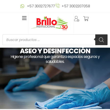
Ir
+57 3002727677
+57 3002207058
al
contenido
Búsqueda
de
productos
ASEO Y DESINFECCIÓN
Higiene profesional que garantiza espacios seguros y
saludables.