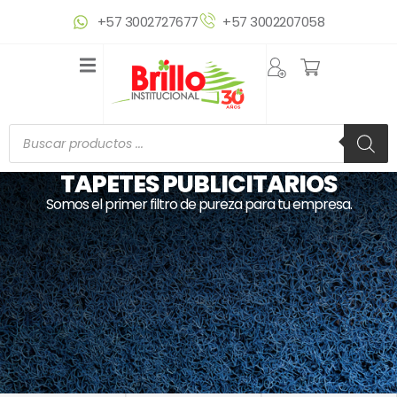
Ir
+57 3002727677
+57 3002207058
al
contenido
Búsqueda
de
productos
TAPETES PUBLICITARIOS
Somos el primer filtro de pureza para tu empresa.