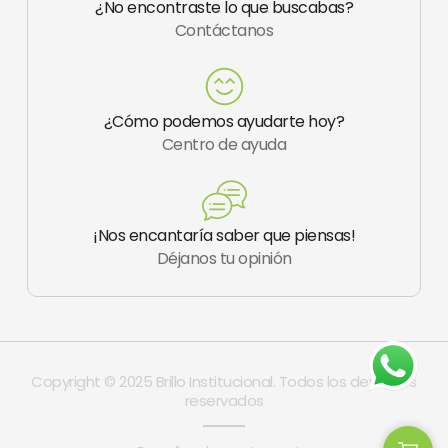
¿No encontraste lo que buscabas?
g
Contáctanos
r
a
m
-
1
¿Cómo podemos ayudarte hoy?
Centro de ayuda
¡Nos encantaría saber que piensas!
Déjanos tu opinión
Copyright © 2025 Brillo Institucional. Todos los derechos
reservados