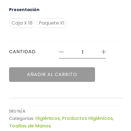
Toalla
Presentación
de
Manos
Elite
Caja X 18
Paquete X1
Doble
Hoja
Natural
Ancha
CANTIDAD
X150
Unidades
cantidad
AÑADIR AL CARRITO
SKU
N/A
Higiénicos
Productos Higiénicos
Categorías:
,
,
Toallas de Manos