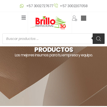
Ir
+57 3002727677
+57 3002207058
al
contenido
Búsqueda
de
productos
PRODUCTOS
Los mejores insumos para tu empresa y equipo.