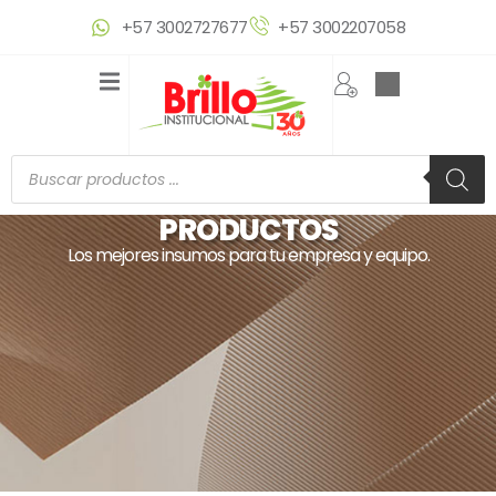
Ir
+57 3002727677
+57 3002207058
al
contenido
Búsqueda
de
productos
PRODUCTOS
Los mejores insumos para tu empresa y equipo.