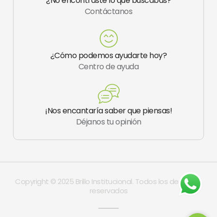
¿No encontraste lo que buscabas?
g
Contáctanos
r
a
m
-
1
¿Cómo podemos ayudarte hoy?
Centro de ayuda
¡Nos encantaría saber que piensas!
Déjanos tu opinión
Copyright © 2025 Brillo Institucional. Todos los derechos
reservados