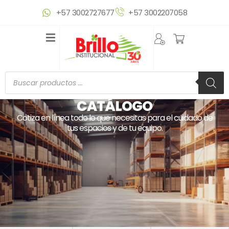
Ir
+57 3002727677
+57 3002207058
al
contenido
Búsqueda
de
productos
CATÁLOGO
Cotiza en línea todo lo que necesitas para el cuidado de
tus espacios y de tu equipo.