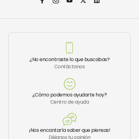
a
c
o
-
i
c
o
u
t
n
e
n
t
w
k
b
-
u
i
e
o
i
b
t
d
o
n
e
t
i
k
s
e
n
-
t
r
f
a
¿No encontraste lo que buscabas?
g
Contáctanos
r
a
m
-
1
¿Cómo podemos ayudarte hoy?
Centro de ayuda
¡Nos encantaría saber que piensas!
Déjanos tu opinión