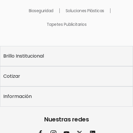
Bioseguridad
Soluciones Plásticas
Tapetes Publicitarios
Brillo Institucional
Cotizar
Información
Nuestras redes
F
I
Y
X
L