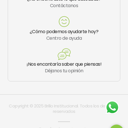
g
Contáctanos
r
a
m
-
1
¿Cómo podemos ayudarte hoy?
Centro de ayuda
¡Nos encantaría saber que piensas!
Déjanos tu opinión
Copyright © 2025 Brillo Institucional. Todos los derechos
reservados