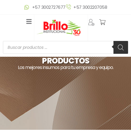
Ir
+57 3002727677
+57 3002207058
al
contenido
Búsqueda
de
productos
PRODUCTOS
Los mejores insumos para tu empresa y equipo.