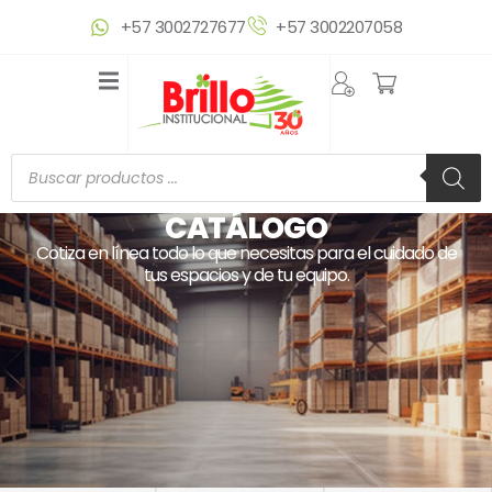
Ir
+57 3002727677
+57 3002207058
al
contenido
Búsqueda
de
productos
CATÁLOGO
Cotiza en línea todo lo que necesitas para el cuidado de
tus espacios y de tu equipo.