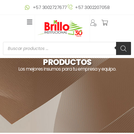
Ir
+57 3002727677
+57 3002207058
al
contenido
Búsqueda
de
productos
PRODUCTOS
Los mejores insumos para tu empresa y equipo.