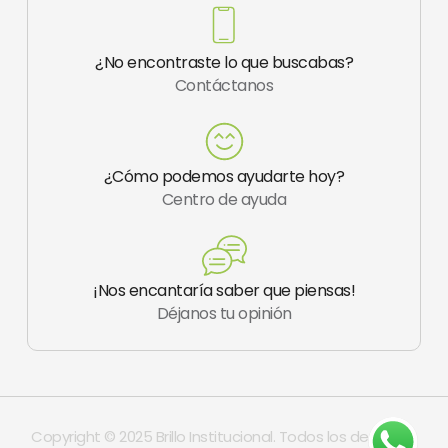
k
s
e
n
-
t
r
f
a
¿No encontraste lo que buscabas?
g
Contáctanos
r
a
m
-
1
¿Cómo podemos ayudarte hoy?
Centro de ayuda
¡Nos encantaría saber que piensas!
Déjanos tu opinión
Copyright © 2025 Brillo Institucional. Todos los derechos