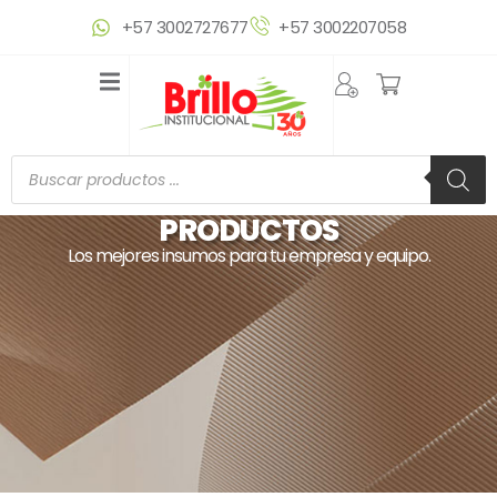
Ir
+57 3002727677
+57 3002207058
al
contenido
Búsqueda
de
productos
PRODUCTOS
Los mejores insumos para tu empresa y equipo.