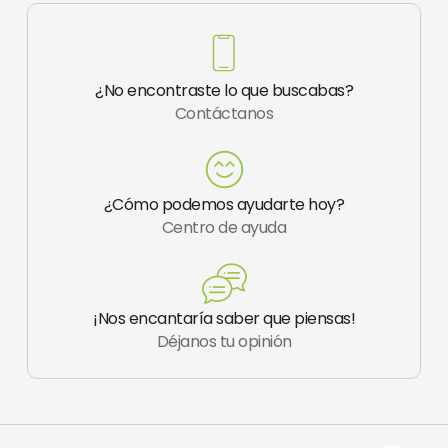
o
n
e
t
i
k
s
e
n
-
t
r
f
a
¿No encontraste lo que buscabas?
g
Contáctanos
r
a
m
-
1
¿Cómo podemos ayudarte hoy?
Centro de ayuda
¡Nos encantaría saber que piensas!
Déjanos tu opinión