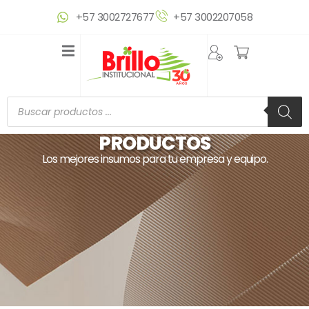
Ir
+57 3002727677
+57 3002207058
al
contenido
Búsqueda
de
productos
PRODUCTOS
Los mejores insumos para tu empresa y equipo.