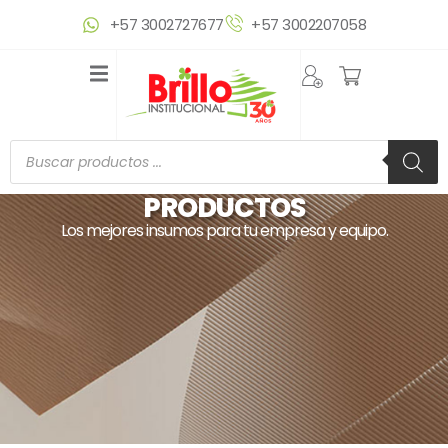
Ir
+57 3002727677
+57 3002207058
al
contenido
Búsqueda
de
productos
PRODUCTOS
Los mejores insumos para tu empresa y equipo.