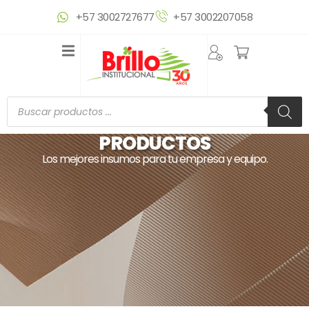
Ir
+57 3002727677
+57 3002207058
al
contenido
Búsqueda
de
productos
PRODUCTOS
Los mejores insumos para tu empresa y equipo.