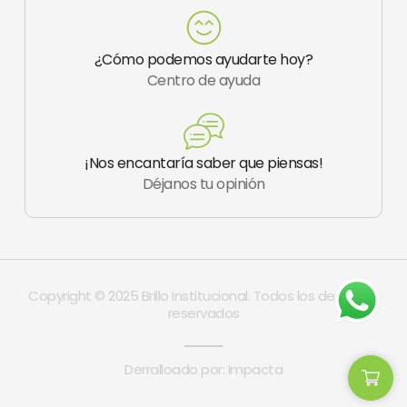
m
-
1
¿Cómo podemos ayudarte hoy?
Centro de ayuda
¡Nos encantaría saber que piensas!
Déjanos tu opinión
Copyright © 2025 Brillo Institucional. Todos los derechos
reservados
Derralloado por: Impacta