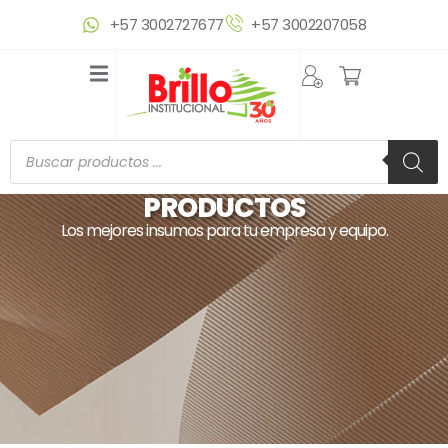
Ir
+57 3002727677
+57 3002207058
al
contenido
Búsqueda
de
productos
PRODUCTOS
Los mejores insumos para tu empresa y equipo.