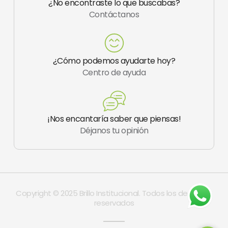
¿No encontraste lo que buscabas?
g
Contáctanos
r
a
m
-
1
¿Cómo podemos ayudarte hoy?
Centro de ayuda
¡Nos encantaría saber que piensas!
Déjanos tu opinión
Copyright © 2025 Brillo Institucional. Todos los derechos
reservados