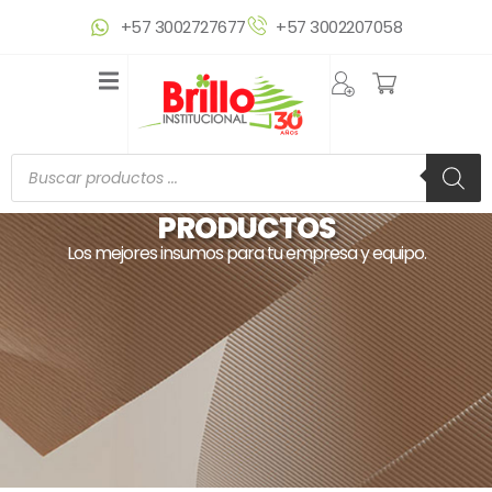
Ir
+57 3002727677
+57 3002207058
al
contenido
Búsqueda
de
productos
PRODUCTOS
Los mejores insumos para tu empresa y equipo.