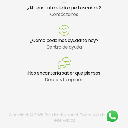
f
a
¿No encontraste lo que buscabas?
g
Contáctanos
r
a
m
-
1
¿Cómo podemos ayudarte hoy?
Centro de ayuda
¡Nos encantaría saber que piensas!
Déjanos tu opinión
Copyright © 2025 Brillo Institucional. Todos los derechos
reservados