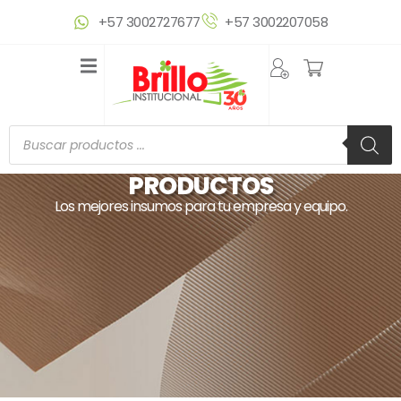
Ir
+57 3002727677
+57 3002207058
al
contenido
Búsqueda
de
productos
PRODUCTOS
Los mejores insumos para tu empresa y equipo.