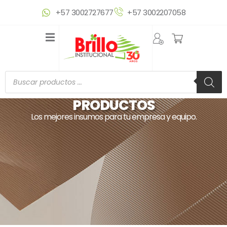
Ir
+57 3002727677
+57 3002207058
al
contenido
Búsqueda
de
productos
PRODUCTOS
Los mejores insumos para tu empresa y equipo.