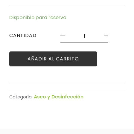
3M
Disponible para reserva
DESENGRASANTE
INDUSTRIAL
TWIST
CANTIDAD
&
FILL
#26
cantidad
AÑADIR AL CARRITO
Aseo y Desinfección
Categoría: