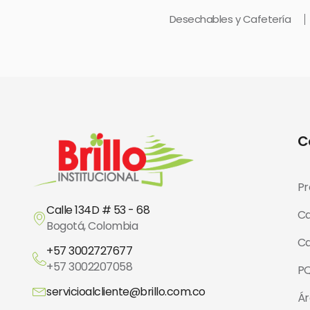
Desechables y Cafetería
C
Pr
Calle 134D # 53 - 68
Ca
Bogotá, Colombia
Ca
+57 3002727677
+57 3002207058
P
servicioalcliente@brillo.com.co
Ár