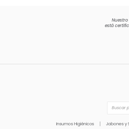
Nuestro
está certif
Búsqueda
de
producto
Insumos Higiénicos
Jabones y 