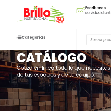
Ir
Escribenos
al
servicioalclien
contenido
Búsqueda
Categorías
de
productos
CATÁLOGO
Cotiza en línea todo lo que necesitas
de tus espacios y de tu equipo.