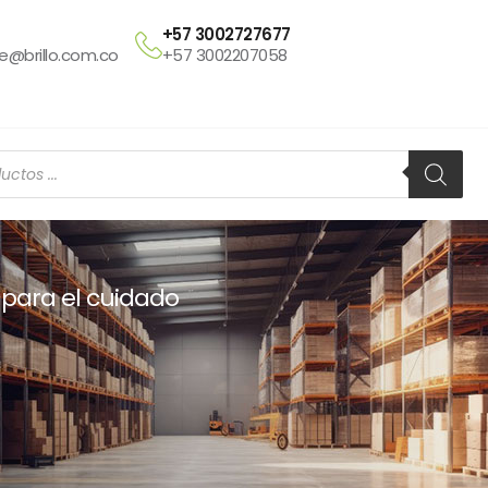
+57 3002727677
te@brillo.com.co
+57 3002207058
 para el cuidado